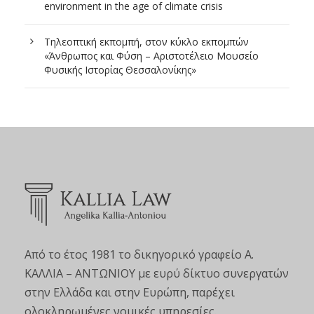
environment in the age of climate crisis
Τηλεοπτική εκπομπή, στον κύκλο εκπομπών
«Άνθρωπος και Φύση – Αριστοτέλειο Μουσείο
Φυσικής Ιστορίας Θεσσαλονίκης»
Από το έτος 1981 το δικηγορικό γραφείο Α.
ΚΑΛΛΙΑ – ΑΝΤΩΝΙΟΥ με ευρύ δίκτυο συνεργατών
στην Ελλάδα και στην Ευρώπη, παρέχει
ολοκληρωμένες νομικές υπηρεσίες.