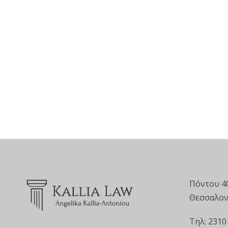
Πόντου 4
Θεσσαλον
Τηλ: 2310