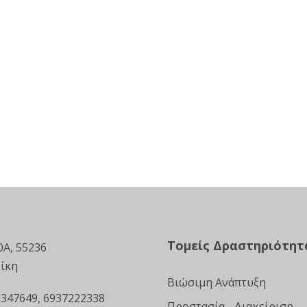
Τομείς Δραστηριότητ
0Α, 55236
ίκη
Βιώσιμη Ανάπτυξη
 347649, 6937222338
Προστασία - Διαχείριση