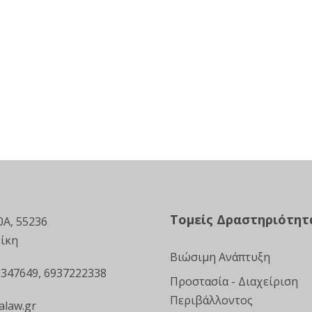
Τομείς Δραστηριότητ
0Α, 55236
ίκη
Βιώσιμη Ανάπτυξη
 347649, 6937222338
Προστασία - Διαχείριση
Περιβάλλοντος
alaw.gr