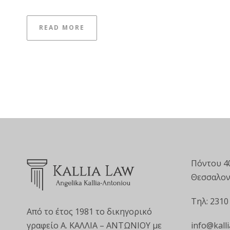
READ MORE
Πόντου 4
Θεσσαλον
Τηλ: 2310
Από το έτος 1981 το δικηγορικό
info@kalli
γραφείο Α. ΚΑΛΛΙΑ – ΑΝΤΩΝΙΟΥ με