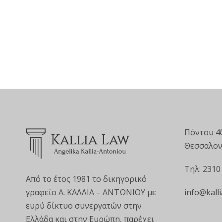
Πόντου 4
Θεσσαλον
Τηλ: 2310
Από το έτος 1981 το δικηγορικό
info@kalli
γραφείο Α. ΚΑΛΛΙΑ – ΑΝΤΩΝΙΟΥ με
ευρύ δίκτυο συνεργατών στην
Ελλάδα και στην Ευρώπη, παρέχει