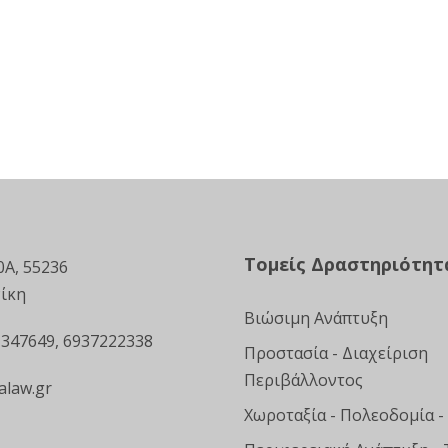
Τομείς Δραστηριότητ
0Α, 55236
ίκη
Βιώσιμη Ανάπτυξη
 347649, 6937222338
Προστασία - Διαχείριση
Περιβάλλοντος
alaw.gr
Χωροταξία - Πολεοδομία -