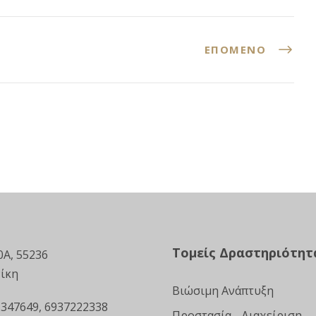
ΕΠΌΜΕΝΟ
Τομείς Δραστηριότητ
0Α, 55236
ίκη
Βιώσιμη Ανάπτυξη
 347649, 6937222338
Προστασία - Διαχείριση